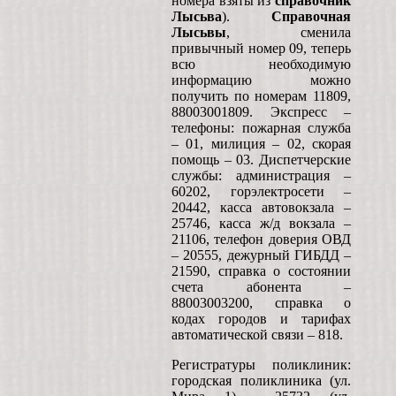
номера взяты из
справочник
Лысьва
).
Справочная
Лысьвы
, сменила
привычный номер 09, теперь
всю необходимую
информацию можно
получить по номерам 11809,
88003001809. Экспресс –
телефоны: пожарная служба
– 01, милиция – 02, скорая
помощь – 03. Диспетчерские
службы: администрация –
60202, горэлектросети –
20442, касса автовокзала –
25746, касса ж/д вокзала –
21106, телефон доверия ОВД
– 20555, дежурный ГИБДД –
21590, справка о состоянии
счета абонента –
88003003200, справка о
кодах городов и тарифах
автоматической связи – 818.
Регистратуры поликлиник:
городская поликлиника (ул.