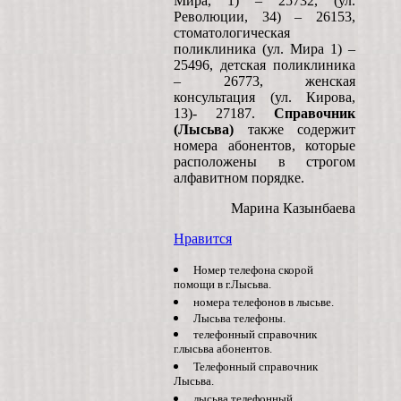
Мира, 1) – 25732, (ул.
Революции, 34) – 26153,
стоматологическая
поликлиника (ул. Мира 1) –
25496, детская поликлиника
– 26773, женская
консультация (ул. Кирова,
13)- 27187.
Справочник
(Лысьва)
также содержит
номера абонентов, которые
расположены в строгом
алфавитном порядке.
Марина Казынбаева
Нравится
Номер телефона скорой
помощи в г.Лысьва.
номера телефонов в лысьве.
Лысьва телефоны.
телефонный справочник
г.лысьва абонентов.
Телефонный справочник
Лысьва.
лысьва телефонный